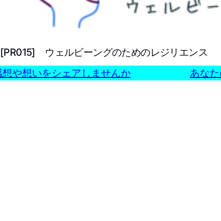
[PR015] ウェルビーングのためのレジリエンス
想や想いをシェアしませんか
あなた