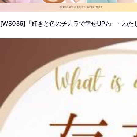
[WS036]『好きと色のチカラで幸せUP♪』 ～わた