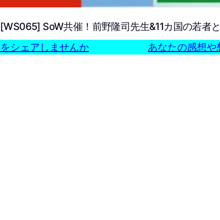
[WS065] SoW共催！前野隆司先生&11カ国の若
をシェアしませんか
あなたの感想や想