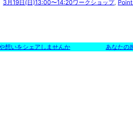
3月19日(日)13:00〜14:20ワークショップ
, 
Point
や想いをシェアしませんか
あなたの感