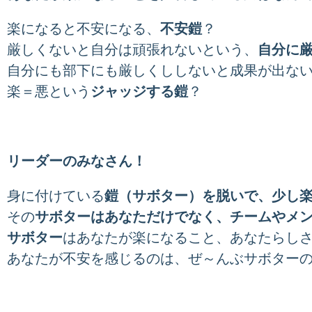
楽になると不安になる、
不安鎧
？
厳しくないと自分は頑張れないという、
自分に
自分にも部下にも厳しくししないと成果が出な
楽＝悪という
ジャッジする鎧
？
リーダーのみなさん！
身に付けている
鎧（サボター）を脱いで、少し
その
サボターはあなただけでなく、チームやメ
サボター
はあなたが楽になること、あなたらし
あなたが不安を感じるのは、ぜ～んぶサボター