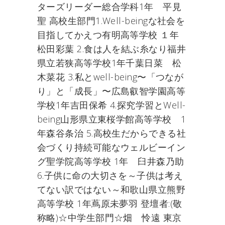
ターズリーダー総合学科1年 平見
聖 高校生部門1.Well-beingな社会を
目指してかえつ有明高等学校 １年
松田彩葉 2.食は人を結ぶ糸なり福井
県立若狭高等学校1年千葉日菜 松
木菜花 3.私とwell-being〜「つなが
り」と「成長」〜広島叡智学園高等
学校1年吉田保希 4.探究学習とWell-
being山形県立東桜学館高等学校 1
年森谷条治 5.高校生だからできる社
会づくり持続可能なウェルビーイン
グ聖学院高等学校 1年 臼井森乃助
6.子供に命の大切さを～子供は考え
てない訳ではない～​和歌山県立熊野
高等学校 1年蔦原未夢羽 登壇者:(敬
称略)☆中学生部門☆畑 怜遠 東京