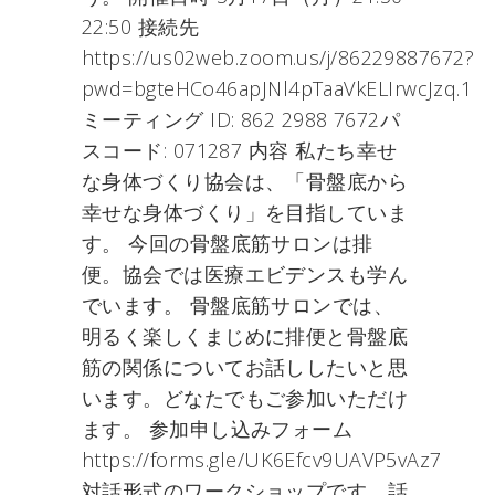
22:50 接続先
https://us02web.zoom.us/j/86229887672?
pwd=bgteHCo46apJNl4pTaaVkELIrwcJzq.1
ミーティング ID: 862 2988 7672パ
スコード: 071287 内容 私たち幸せ
な身体づくり協会は、「骨盤底から
幸せな身体づくり」を目指していま
す。 今回の骨盤底筋サロンは排
便。協会では医療エビデンスも学ん
でいます。 骨盤底筋サロンでは、
明るく楽しくまじめに排便と骨盤底
筋の関係についてお話ししたいと思
います。どなたでもご参加いただけ
ます。 参加申し込みフォーム
https://forms.gle/UK6Efcv9UAVP5vAz7
対話形式のワークショップです。話