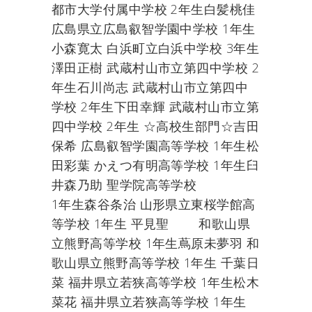
都市大学付属中学校 2年生白髪桃佳
広島県立広島叡智学園中学校 1年生
小森寛太 白浜町立白浜中学校 3年生
澤田正樹 武蔵村山市立第四中学校 2
年生石川尚志 武蔵村山市立第四中
学校 2年生下田幸輝 武蔵村山市立第
四中学校 2年生 ☆高校生部門☆吉田
保希 広島叡智学園高等学校 1年生松
田彩葉 かえつ有明高等学校 1年生臼
井森乃助 聖学院高等学校
1年生森谷条治 山形県立東桜学館高
等学校 1年生 平見聖 和歌山県
立熊野高等学校 1年生蔦原未夢羽 和
歌山県立熊野高等学校 1年生 千葉日
菜 福井県立若狭高等学校 1年生松木
菜花 福井県立若狭高等学校 1年生