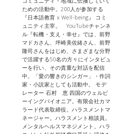
コミュニティ・地域に伝播していく
ための活動中。200人が参加する
『日本語教育 x Well-being』 コミ
ュニティ主宰。 YouTubeチャンネ
ル『転機・支え・幸せ』では、前野
マドカさん、坪崎美佐緒さん、前野
隆司さんをはじめ、さまざまな分野
で活躍する50名の方々にインタビュ
ーを行い、その貴重な対話を配信
中。「愛の響きのシンガー」・作詞
家・小説家としても活動中。 モデ
レーター 石村 恵 四国のウェルビ
ーイングパイオニア。有限会社カマ
ラード代表取締役。ハラスメントマ
ネージャー。ハラスメント相談員。
メンタルヘルスマネジメント。ハラ