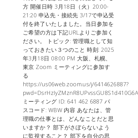
方 開催日時 3月18日（火）20:00-
21:20 申込先・接続先 3/17で申込受
付を終了いたしました。当日参加を
ご希望の方は下記URLよりご参加く
ださい。 トピック: 管理職として知
っておきたい３つのこと 時刻: 2025
年3月18日 08:00 PM 大阪、札幌、
東京 Zoom ミーティングに参加す
る
https://us06web.zoom.us/j/6414626887?
pwd=DsrHzIyZMznR8UPvssGU8S1d410G6A
ミーティング ID: 641 462 6887 パ
スコード: WBW 内容 あなたは、管
理職の仕事とは、どんなことだと思
いますか？ 部下がさぼらないよう
に監視すること？ 部下を自分の思