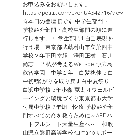
お申込みをお願いします。
https://peatix.com/event/4342716/view
☆本日の登壇順です 中学生部門・
学校紹介部門・高校生部門の順に進
行します。 中学生部門1.自己表現を
行う場 東京都武蔵村山市立第四中
学校２年下田幸輝 澤田正樹 石川
尚志 2.私が考えるWell-being広島
叡智学園 中学１年 白髪桃佳 3.白
中初‼繋がりを取り戻す白中夏祭り
白浜中学校 3年小森 寛太 4.ウェルビ
ーイングと環境づくり東京都市大学
付属中学校 2年畑 怜遠 学校紹介部
門すべての命を救うために～AEDハ
ートフルシート大量生産へ～ 和歌
山県立熊野高等学校Kumanoサポー