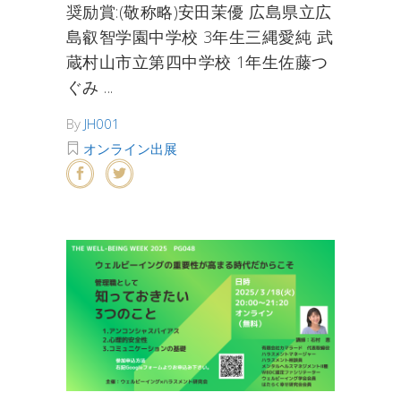
奨励賞:(敬称略)安田茉優 広島県立広
島叡智学園中学校 3年生三縄愛純 武
蔵村山市立第四中学校 1年生佐藤つ
ぐみ
By
JH001
オンライン出展