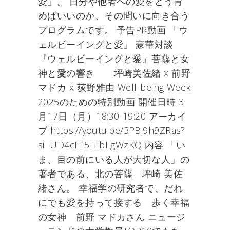
愛」。 自分や他者への愛をどう育
めばいいのか、その問いに向き合う
プログラムです。 予告PR動画 「ウ
ェルビーイングと愛」 豪華対談
『ウェルビーイングと愛』菩薩と女
神と愛の響き 坪崎美佐緒 x 前野
マドカ x 荻野雅由 Well-being Week
2025のための特別動画 開催日時 3
月17日（月）18:30-19:20 アーカイ
ブ https://youtu.be/3PBi9h9ZRas?
si=UD4cFF5HlbEgWzKQ 内容 「い
ま、目の前にいる人が大切な人」の
著者である、北の菩薩 坪崎 美佐
緒さん。 幸福学の研究者で、だれ
にでも愛を持って接する 歩く幸福
の女神 前野 マドカさん ニュージ