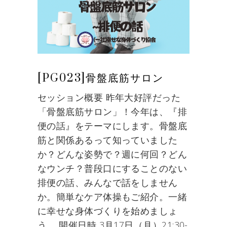
[PG023]骨盤底筋サロン
セッション概要 昨年大好評だった
「骨盤底筋サロン」！今年は、『排
便の話』をテーマにします。骨盤底
筋と関係あるって知っていました
か？どんな姿勢で？週に何回？どん
なウンチ？普段口にすることのない
排便の話、みんなで話をしません
か。簡単なケア体操もご紹介。一緒
に幸せな身体づくりを始めましょ
う。 開催日時 3月17日（月）21:30-