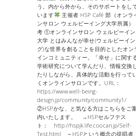
う。内から外から、そのサポートをし
います
主催者 HSP Café 部（オンラ
ンサロン ウェルビーイング大学所属） 
考 ①オンラインサロン ウェルビーイン
大学 とはみんなが幸せ(ウェルビーイン
グ)な世界を創ることを目的としたオン
インコミュニティー。「幸せ」に関す
学術研究について学んだり、情報交換
たりしながら、具体的な活動を行って
くオンラインサロンです。URL：
https://www.well-being-
design.jp/community/community1/
②HSPかな、と気なる方はこちらをご
内いたします。 →HSPセルフテス
ト： http://hspjk.life.coocan.jp/Self-
Test.html ～HSPという概念の提唱