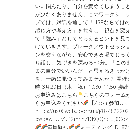
いに悩んだり、自分を責めてしまうこ
が少なくありません。このワークショ
プでは、対話を通して「HSPならでは
感じ方や考え方」を共有し、視点を変
て「強み」としてとらえるヒントを見
けていきます。ブレークアウトセッシ
ンを交えながら、安心できる場でじっ
り話し、気づきを深める80分。「この
まの自分でいいんだ」と思えるきっか
を、一緒に見つけてみませんか？ 開催
時 3月20日（木・祝）10:30-11:50 接
お申込みはこちら
こちらのフォーム
らお申込みください
【Zoom参加UR
https://us06web.zoom.us/j/87482220
pwd=wEUlyNP2mnYZDKQQhbUJ0CoZ
満員御礼
ミーティング ID: 87