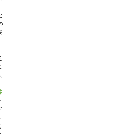
し
と
の
深
」
ら
に
人
な
輝
う
活
イ