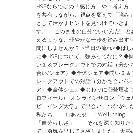
HSPならではの「感じ方」や「考え方
を共有しながら、視点を変えて「強み
として活かすヒントを見つけていきま
す。 「このままの自分でいいんだ」と
えるような、軽やかな一歩を踏み出す
間にしませんか？ <当日の流れ>◆はじ
に◆HSPについて、強みってなに？◆
い１＆ブレークアウトでの対話（分か
合い/シェア）◆全体シェア◆問い２＆
レークアウトでの対話（分かち合い/シ
ア）◆全体シェア◆おわりに◎登壇者(
ロフィール)：オンラインサロン「ウェ
ビーイング大学」で出会い、つながっ
私たち。 「しあわせ」「Well-being」
「自分らしさ」—— それを深く知りた
て、勇気を出して入校しました。 大勢