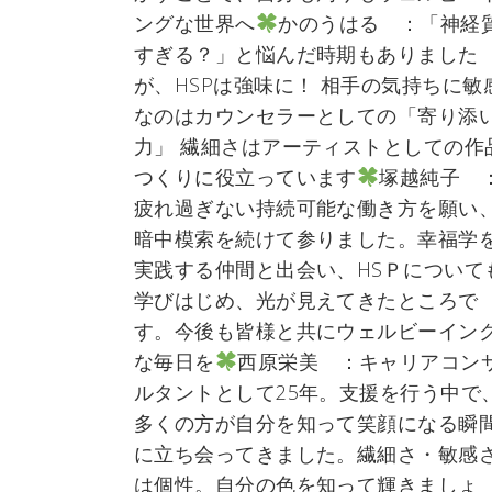
ングな世界へ
かのうはる ：「神経
すぎる？」と悩んだ時期もありました
が、HSPは強味に！ 相手の気持ちに敏
なのはカウンセラーとしての「寄り添
力」 繊細さはアーティストとしての作
つくりに役立っています
塚越純子 
疲れ過ぎない持続可能な働き方を願い
暗中模索を続けて参りました。幸福学
実践する仲間と出会い、HSＰについて
学びはじめ、光が見えてきたところで
す。今後も皆様と共にウェルビーイン
な毎日を
西原栄美 ：キャリアコン
ルタントとして25年。支援を行う中で
多くの方が自分を知って笑顔になる瞬
に立ち会ってきました。繊細さ・敏感
は個性。自分の色を知って輝きましょ