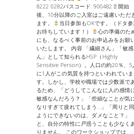
8222 0282パスコード: 900482
開始
後、10分以降のご入室はご遠慮いただ
ます。
当日参加もOKです。（ドタ参
お待ちしています！）
心の準備のた
にも、なるべく事前のお申込みをお願
いたします。 内容 「繊細さん」「敏感
ん」として知られるHSP（Highly
Sensitive Person）。人口の約20％、
に1人がこの気質を持つといわれていま
す。しかし、学校や職場では少数派で
るため、「どうしてこんなに人の感情
敏感なんだろう？」「些細なことが気
なりすぎて疲れてしまう…」「周りと
ようにできないのは、ダメなこと？」
と、自分の特性に戸惑うことも少なく
りません。 このワークショップでは、