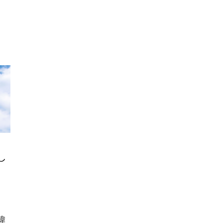
し
ヒ
違