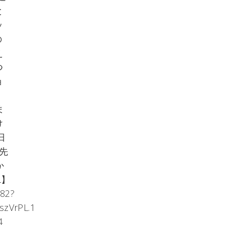
と
ッ
の
え
つ
ョ
く
ま
け
日
続先
か
L】
282?
szVrPL.1
4