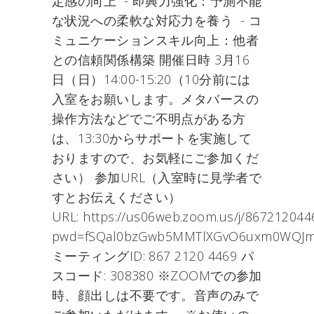
定感の向上 - 即興力強化：予測不能
な状況への柔軟な対応力を養う - コ
ミュニケーションスキル向上：他者
との信頼関係構築 開催日時 3月16
日（日）14:00-15:20（10分前には
入室をお願いします。メタバースの
操作方法などでご不明点がある方
は、13:30からサポートを実施して
おりますので、お気軽にご参加くだ
さい） 参加URL（入室時に見学者で
すとお伝えください）
URL: https://us06web.zoom.us/j/867212044
pwd=fSQal0bzGwb5MMTlXGvO6uxm0WQJm
ミーティングID: 867 2120 4469 パ
スコード: 308380 ※ZOOMでの参加
時、顔出しは不要です。音声のみで