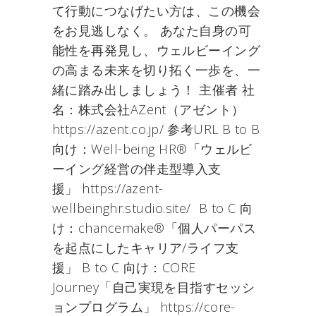
て行動につなげたい方は、この機会
をお見逃しなく。 あなた自身の可
能性を再発見し、ウェルビーイング
の高まる未来を切り拓く一歩を、一
緒に踏み出しましょう！ 主催者 社
名：株式会社AZent（アゼント）
https://azent.co.jp/ 参考URL B to B
向け：Well-being HR®「ウェルビ
ーイング経営の伴走型導入支
援」 https://azent-
wellbeinghr.studio.site/ B to C 向
け：chancemake®「個人パーパス
を起点にしたキャリア/ライフ支
援」 B to C 向け：CORE
Journey「自己実現を目指すセッシ
ョンプログラム」 https://core-