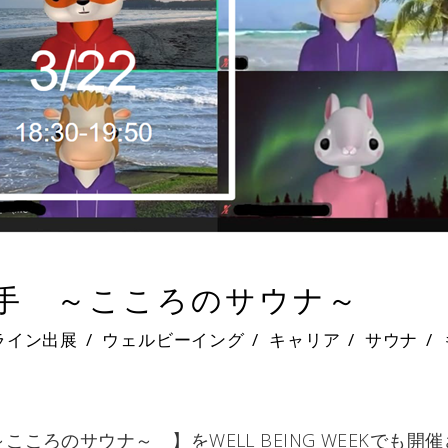
聴き手 ～こころのサウナ～
ライン出展
ウェルビーイング
/
キャリア
/
サウナ
/
ころのサウナ～ 】をWELL BEING WEEKでも