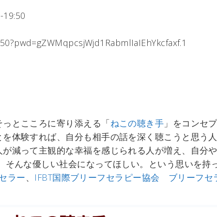
19:50
5250?pwd=gZWMqpcsjWjd1RabmlIaIEhYkcfaxf.1
そっとこころに寄り添える「
ねこの聴き手
」をコンセ
とを体験すれば、自分も相手の話を深く聴こうと思う
人が減って主観的な幸福を感じられる人が増え、自分や
る。そんな優しい社会になってほしい。という思いを持
ンセラー
、
IFBT国際ブリーフセラピー協会 ブリーフ