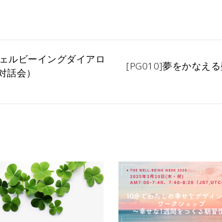
ェルビーイングダイアロ
[PG010]夢をかな
対話会）