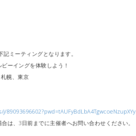
、下記ミーティングとなります。
ルビーイングを体験しよう！
阪、札幌、東京
us/j/89093696602?pwd=tAUFyBdLbA4TgwcoeNzupXYy
場合は、3日前までに主催者へお問い合わせください。