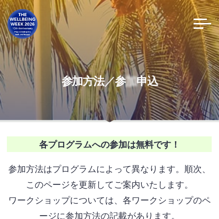
コ
ン
テ
ン
ツ
へ
ス
加
参
加
方
法
／
参
加
申
込
キ
ッ
プ
各プログラムへの参加は無料です！
参加方法はプログラムによって異なります。順次、
このページを更新してご案内いたします。
ワークショップについては、各ワークショップのペ
ージに参加方法の記載があります。