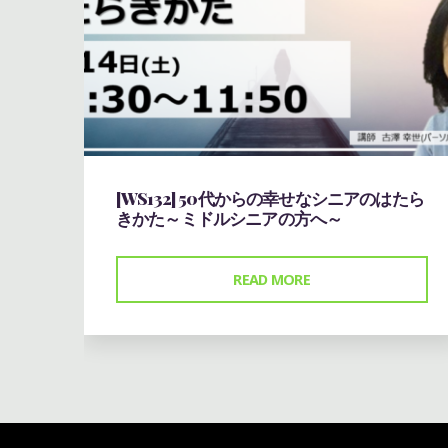
[WS132] 50代からの幸せなシニアのはたら
きかた～ミドルシニアの方へ～
"
READ MORE
[WS132]
50
代
か
ら
の