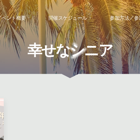
イベント概要
開催スケジュール
参加方法／参
シ
幸
せ
な
シ
ニ
ア