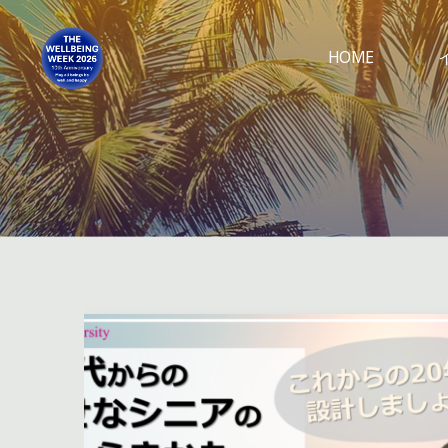
コ
ン
HOME
テ
ン
ツ
へ
ス
キ
ッ
プ