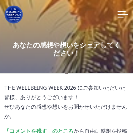
コ
ン
テ
ン
ツ
へ
あ
な
た
の
の
感
想
や
想
い
を
シ
ェ
ア
し
て
く
ス
だ
さ
い
！
キ
ッ
プ
THE WELLBEING WEEK 2026 にご参加いただいた
皆様、ありがとうございます！
ぜひあなたの感想や想いをお聞かせいただけません
か。
「コメントを残す」のところ
から自由に感想を投稿