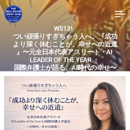
コ
ン
テ
ン
W
S
1
3
1
ツ
つ
い
頑
張
り
す
ぎ
ち
ゃ
う
人
へ
。
『
成
功
へ
よ
り
深
く
休
む
こ
と
と
が
、
幸
せ
へ
の
近
道
ス
』
〜
元
全
日
本
代
表
ア
ス
リ
ー
ト
・
A
I
キ
L
E
A
D
E
R
O
F
T
H
E
Y
E
A
R
・
ッ
国
際
弁
護
士
が
語
る
、
A
I
時
時
代
の
幸
せ
〜
プ