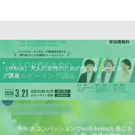
前
［WS136］大人の女性のためのウェルビーイン
グ講座
次
WS138 コンパッションでwell-beingを感じる