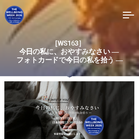
コ
ン
テ
ン
ツ
［
W
S
1
6
3
］
へ
ス
今
日
日
の
私
私
に
、
、
お
や
す
み
な
さ
い
―
キ
フ
ォ
ト
カ
ー
ド
で
今
今
日
の
私
を
拾
う
―
ッ
プ