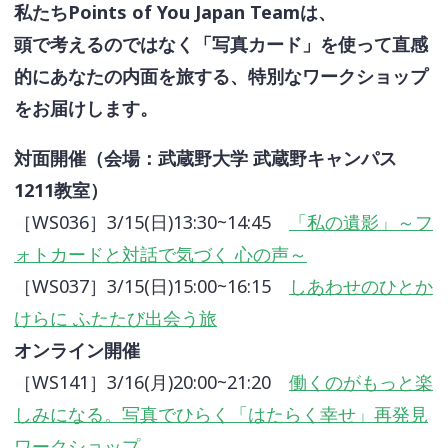
私たちPoints of You Japan Teamは、
頭で考えるのではなく「写真カード」を使って直感
的にあなたの内面を旅する、特別なワークショップ
をお届けします。
対面開催（会場：武蔵野大学 武蔵野キャンパス
1211教室）
［WS036］3/15(日)13:30~14:45
「私の遺影」～フ
ォトカードと対話で気づく 心の声～
［WS037］3/15(日)15:00~16:15
しあわせのひとか
けらに ふたたび出会う旅
オンライン開催
［WS141］3/16(月)20:00~21:20
働くのがもっと楽
しみになる。写真でひらく「はたらく幸せ」再発見
ワークショップ