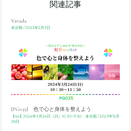
ゲ
関連記事
ー
シ
Vavada
ョ
ン
未分類
/
2023年2月3日
[PG035] 色で心と身体を整えよう
【44】2024年3月24日（日）10:30~11:50
、
未分類
/
2023年12月
26日