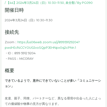
/
【44】2024年3月24日（日）10:30~11:50
,
未分類
/ By
PG090
開催日時
2024年3月24日（日）10:30~11:30
接続先
Zoom：
https://us06web.zoom.us/j/89959129204?
pwd=Ecf4CCYOU02voSQpPJEHNpx0q2cPNn.1
・ID：899 5912 9204
・PASS：MiCORAY
概要
できているようで、意外にできていないことが多い「コミュニケーシ
ョン」
友達、親子、同僚、パートナーなど、異なる環境や出会った人によっ
ての価値観や物事の見方が異なります。