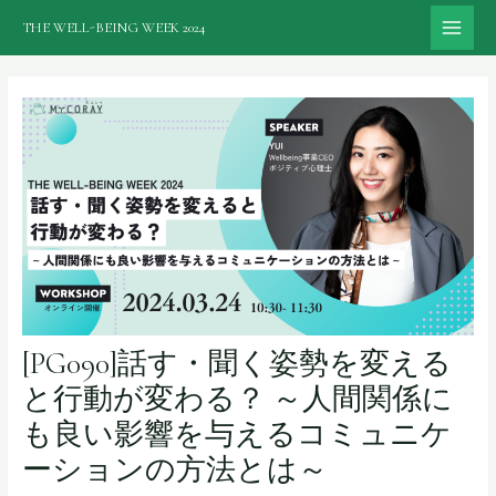
内
THE WELL-BEING WEEK 2024
容
MAI
を
ME
ス
キ
ッ
プ
[PG090]話す・聞く姿勢を変える
と行動が変わる？ ～人間関係に
も良い影響を与えるコミュニケ
ーションの方法とは～