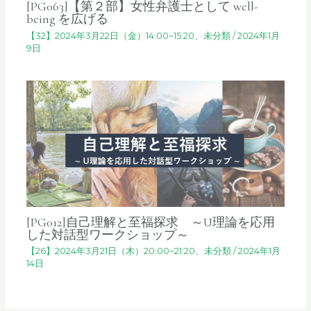
[PG063]【第２部】女性弁護士として well-
being を広げる
【32】2024年3月22日（金）14:00~15:20
、
未分類
/
2024年1月
9日
[PG012]自己理解と至福探求 ～U理論を応用
した対話型ワークショップ～
【26】2024年3月21日（木）20:00~21:20
、
未分類
/
2024年1月
14日