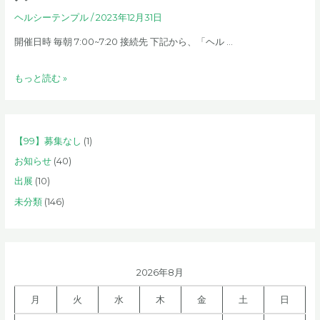
ヘルシーテンプル
/
2023年12月31日
開催日時 毎朝 7:00~7:20 接続先 下記から、「ヘル …
[コ
もっと読む »
ラ
ボ
企
【99】募集なし
(1)
画]
ヘ
お知らせ
(40)
ル
出展
(10)
シ
未分類
(146)
ー
テ
ン
プ
2026年8月
ル
月
火
水
木
金
土
日