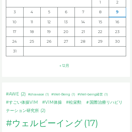
1
2
3
4
5
6
7
8
9
10
11
12
13
14
15
16
17
18
19
20
21
22
23
24
25
26
27
28
29
30
31
« 12月
#AWE
(2)
#shiawase
(1)
#Well-Being
(1)
#Well-being経営
(1)
#すごい体操VIM #VIM体操 #松栄勲 ＃国際治療リハビリ
テーション研究所
(2)
#ウェルビーイング
(17)