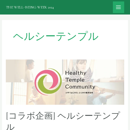
内
THE WELL-BEING WEEK 2024
容
MAI
を
ME
ス
キ
ヘルシーテンプル
ッ
プ
[コラボ企画] ヘルシーテンプ
ル