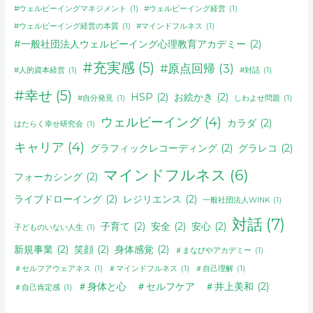
#ウェルビーイングマネジメント
(1)
#ウェルビーイング経営
(1)
#ウェルビーイング経営の本質
(1)
#マインドフルネス
(1)
#一般社団法人ウェルビーイング心理教育アカデミー
(2)
#充実感
(5)
#原点回帰
(3)
#人的資本経営
(1)
#対話
(1)
#幸せ
(5)
HSP
(2)
お絵かき
(2)
#自分発見
(1)
しわよせ問題
(1)
ウェルビーイング
(4)
カラダ
(2)
はたらく幸せ研究会
(1)
キャリア
(4)
グラフィックレコーディング
(2)
グラレコ
(2)
マインドフルネス
(6)
フォーカシング
(2)
ライブドローイング
(2)
レジリエンス
(2)
一般社団法人WINK
(1)
対話
(7)
子育て
(2)
安全
(2)
安心
(2)
子どものいない人生
(1)
新規事業
(2)
笑顔
(2)
身体感覚
(2)
＃まなびやアカデミー
(1)
＃セルフアウェアネス
(1)
＃マインドフルネス
(1)
＃自己理解
(1)
＃身体と心 ＃セルフケア ＃井上美和
(2)
＃自己肯定感
(1)