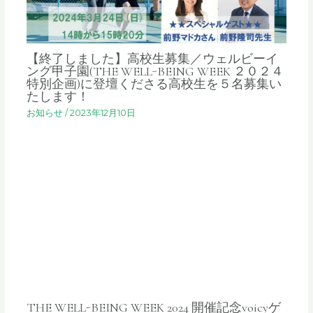
【終了しました】高校生募集／ウェルビーイ
ング甲子園(THE WELL-BEING WEEK ２０２４
特別企画)に登壇くださる高校生を５名募集い
たします！
お知らせ
/
2023年12月10日
THE WELL-BEING WEEK 2024 開催記念voicyゲ