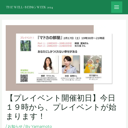
内
THE WELL-BEING WEEK 2024
容
MAI
を
ME
ス
キ
ッ
プ
【プレイベント開催初日】今日
１９時から、プレイベントが始
まります！
/
お知らせ
/ By
Yamamoto