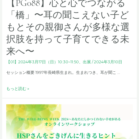
【PG088】心と心でつながる
「橋」〜耳の聞こえない子ど
もとその親御さんが多様な選
択肢を持って子育てできる未
来へ〜
【01】2024年3月17日（日）10:30~11:50
、
出展
/
2024年3月10日
セッション概要 1997年長崎県生まれ。生まれつき、耳が聞こ …
【PG088】
もっと読む »
心
と
心
で
つ
な
が