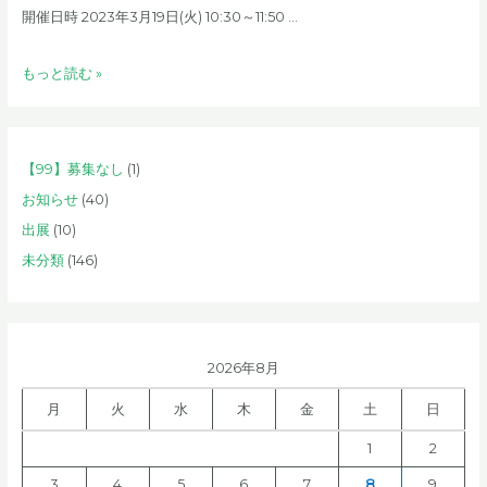
う
開催日時 2023年3月19日(火) 10:30～11:50 …
[PG054]
もっと読む »
出
会
い
【99】募集なし
(1)
た
か
お知らせ
(40)
っ
出展
(10)
た
未分類
(146)
自
分
に
会
2026年8月
い
に
月
火
水
木
金
土
日
行
こ
1
2
う！
3
4
5
6
7
8
9