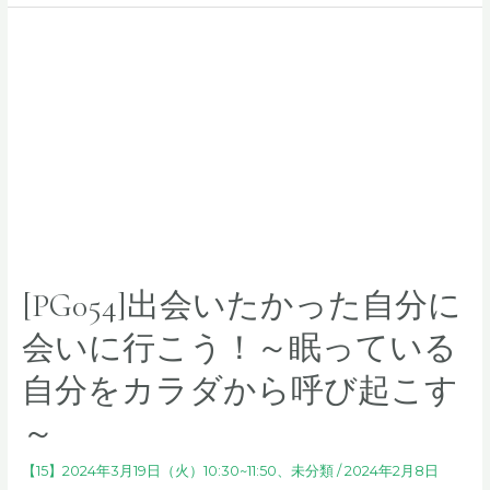
顔
に
な
る
居
場
所
づ
く
り」
に
[PG054]出会いたかった自分に
つ
い
会いに行こう！～眠っている
て
話
自分をカラダから呼び起こす
し
～
ま
し
【15】2024年3月19日（火）10:30~11:50
、
未分類
/
2024年2月8日
ょ