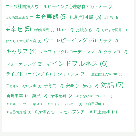
#一般社団法人ウェルビーイング心理教育アカデミー
(2)
#充実感
(5)
#原点回帰
(3)
#人的資本経営
(1)
#対話
(1)
#幸せ
(5)
HSP
(2)
お絵かき
(2)
#自分発見
(1)
しわよせ問題
(1)
ウェルビーイング
(4)
カラダ
(2)
はたらく幸せ研究会
(1)
キャリア
(4)
グラフィックレコーディング
(2)
グラレコ
(2)
マインドフルネス
(6)
フォーカシング
(2)
ライブドローイング
(2)
レジリエンス
(2)
一般社団法人WINK
(1)
対話
(7)
子育て
(2)
安全
(2)
安心
(2)
子どものいない人生
(1)
新規事業
(2)
笑顔
(2)
身体感覚
(2)
＃まなびやアカデミー
(1)
＃セルフアウェアネス
(1)
＃マインドフルネス
(1)
＃自己理解
(1)
＃身体と心 ＃セルフケア ＃井上美和
(2)
＃自己肯定感
(1)