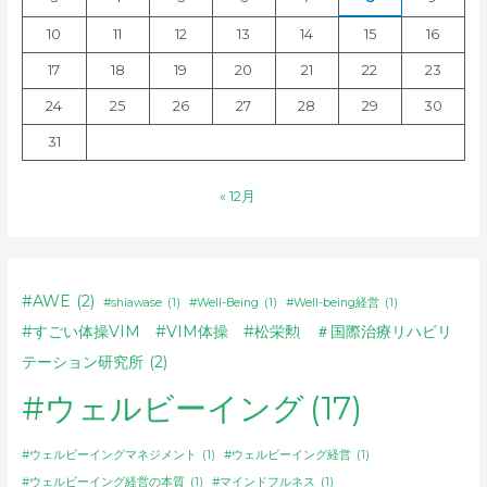
～
10
11
12
13
14
15
16
眠
っ
17
18
19
20
21
22
23
て
24
25
26
27
28
29
30
い
る
31
自
分
« 12月
を
カ
ラ
ダ
#AWE
(2)
#shiawase
(1)
#Well-Being
(1)
#Well-being経営
(1)
か
#すごい体操VIM #VIM体操 #松栄勲 ＃国際治療リハビリ
ら
テーション研究所
(2)
呼
び
#ウェルビーイング
(17)
起
こ
#ウェルビーイングマネジメント
(1)
#ウェルビーイング経営
(1)
す
#ウェルビーイング経営の本質
(1)
#マインドフルネス
(1)
～