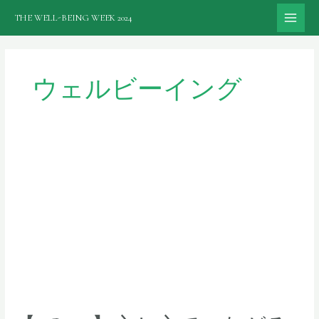
内
THE WELL-BEING WEEK 2024
容
MAI
を
ME
ス
キ
ウェルビーイング
ッ
プ