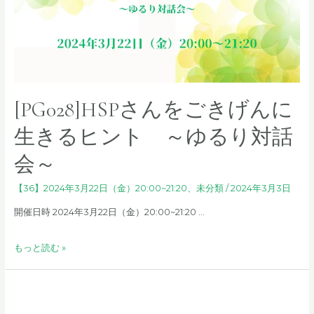
る
「橋」〜
耳
の
聞
こ
[PG028]HSPさんをごきげんに
え
な
生きるヒント ～ゆるり対話
い
会～
子
ど
【36】2024年3月22日（金）20:00~21:20
、
未分類
/
2024年3月3日
も
と
開催日時 2024年3月22日（金）20:00~21:20 …
そ
の
[PG028]HSP
もっと読む »
親
さ
御
ん
さ
を
ん
ご