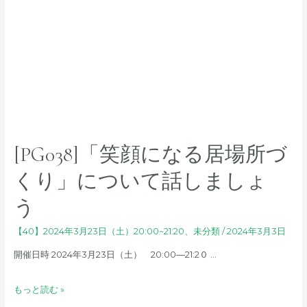
が
き
多
げ
様
ん
な
に
選
生
択
き
肢
る
を
ヒ
持
ン
[PG038]「笑顔になる居場所づ
っ
ト
て
～
くり」について話しましょ
子
ゆ
育
う
る
て
り
で
【40】2024年3月23日（土）20:00~21:20
、
未分類
/
2024年3月3日
対
き
話
開催日時 2024年3月23日（土） 20:00―21:2０ …
る
会
未
～
[PG038]
もっと読む »
来
「笑
へ〜