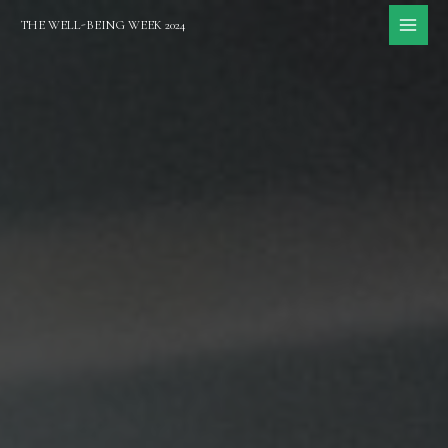
内
THE WELL-BEING WEEK 2024
容
MAI
を
ME
ス
キ
ッ
プ